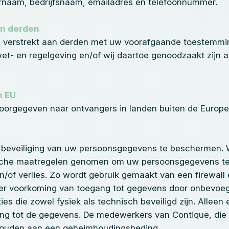
naam, bedrijfsnaam, emailadres en telefoonnummer.
an derden
verstrekt aan derden met uw voorafgaande toestemming
wet- en regelgeving en/of wij daartoe genoodzaakt zijn 
n EU
orgegeven naar ontvangers in landen buiten de Europ
e beveiliging van uw persoonsgegevens te beschermen.
ische maatregelen genomen om uw persoonsgegevens t
/of verlies. Zo wordt gebruik gemaakt van een firewall
ter voorkoming van toegang tot gegevens door onbevoe
s die zowel fysiek als technisch beveiligd zijn. Alleen
g tot de gegevens. De medewerkers van Contique, die
houden aan een geheimhoudingsbeding.