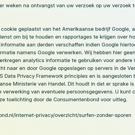
ier weken na ontvangst van uw verzoek op uw verzoek t
cookie geplaatst van het Amerikaanse bedrijf Google, al
dienst om bij te houden en rapportages te krijgen over 
informatie aan derden verschaffen indien Google hiertoe 
ormatie namens Google verwerken. Wij hebben hier geen
rkregen analytics informatie te gebruiken voor andere 
ht naar en door Google opgeslagen op servers in de Ver
 Data Privacy Framework principles en is aangesloten b
se Ministerie van Handel. Dit houdt in dat er sprake i
 verwerking van eventuele persoonsgegevens. U kunt co
eze toelichting door de Consumentenbond voor uitleg.
d.nl/internet-privacy/overzicht/surfen-zonder-sporen